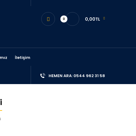
0,00TL
0
mız
İletişim
HEMEN ARA: 0544 962 31 58
i
i