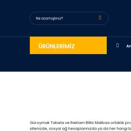
ÜRÜNLERİMİZ
An
Güroymak Tabela ve Reklam Bitlis Matbaa ortaklık pr
sitenizde, sosyal ağ hesaplarınızda ya da her hangi bir