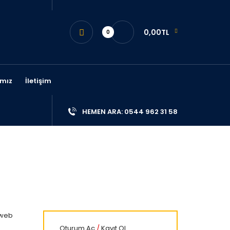
0,00TL
0
mız
İletişim
HEMEN ARA: 0544 962 31 58
 web
Oturum Aç
/
Kayıt Ol