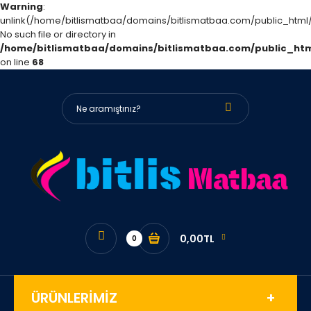
Warning
:
unlink(/home/bitlismatbaa/domains/bitlismatbaa.com/public_htm
No such file or directory in
/home/bitlismatbaa/domains/bitlismatbaa.com/public_html
on line
68
0,00TL
0
ÜRÜNLERİMİZ