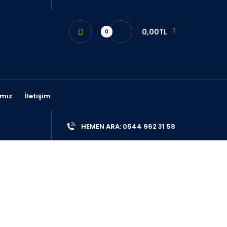
0,00TL
0
mız
İletişim
HEMEN ARA: 0544 962 31 58