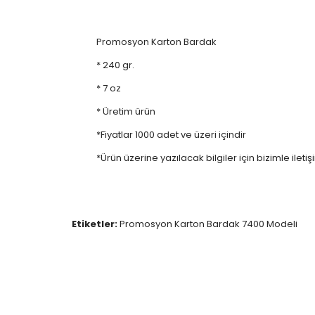
Promosyon Karton Bardak
* 240 gr.
* 7 oz
* Üretim ürün
*Fiyatlar 1000 adet ve üzeri içindir
*Ürün üzerine yazılacak bilgiler için bizimle iletiş
Etiketler:
Promosyon Karton Bardak 7400 Modeli