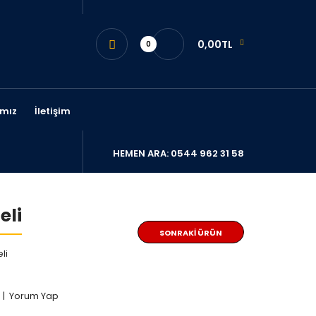
0,00TL
0
mız
İletişim
HEMEN ARA: 0544 962 31 58
eli
SONRAKI ÜRÜN
li
|
Yorum Yap