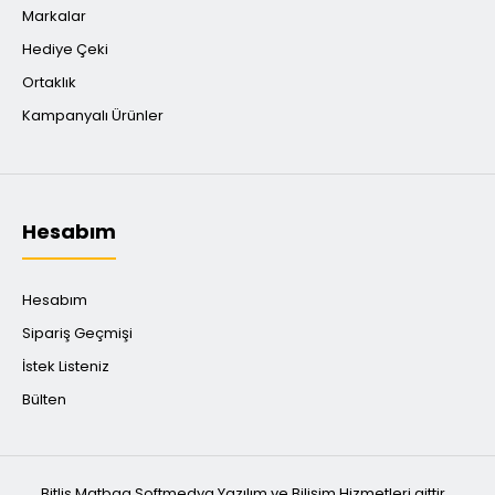
Markalar
Hediye Çeki
Ortaklık
Kampanyalı Ürünler
Hesabım
Hesabım
Sipariş Geçmişi
İstek Listeniz
Bülten
Bitlis Matbaa Softmedya Yazılım ve Bilişim Hizmetleri aittir.